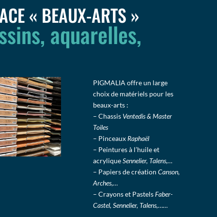
ACE « BEAUX-ARTS »
ssins, aquarelles,
PIGMALIA offre un large
choix de matériels pour les
beaux-arts :
– Chassis
Ventedis & Master
Toiles
– Pinceaux
Raphaël
– Peintures à l’huile et
acrylique
Sennelier, Talens,…
– Papiers de création
Canson,
Arches
,…
– Crayons et Pastels
Faber-
Castel, Sennelier, Talens,
……