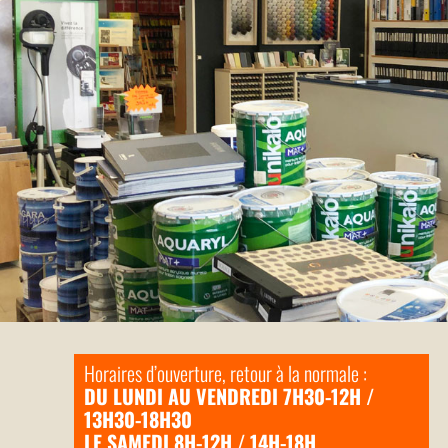
Horaires d’ouverture, retour à la normale :
DU LUNDI AU VENDREDI 7H30-12H /
13H30-18H30
LE SAMEDI 8H-12H / 14H-18H