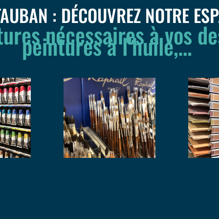
TAUBAN : DÉCOUVREZ NOTRE ESP
tures nécessaires à vos de
peintures à l’huile,…