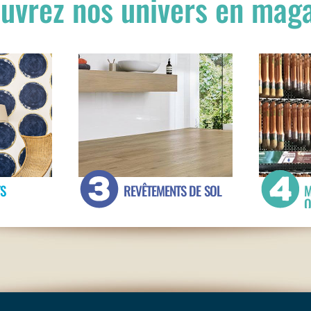
uvrez nos univers en mag
S
REVÊTEMENTS DE SOL
M
O