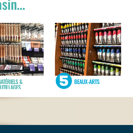
asin…
ATÉRIELS &
BEAUX-ARTS
UTILLAGES