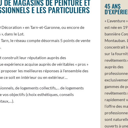
U DE MAGASINS DE PEINTURE ET
45 ANS
SIONNELS E LES PARTICULIERS
D’EXPÉRI
« L’aventure
0 Décoration » en Tarn-et-Garonne, ou encore de
est née en 19
, dans le Lot.
bannière
Con
 Tarn, le réseau compte désormais 5 points de vente
Montauban. L’
.
concentrait i
sur la fourni
 construit leur réputation auprès des
revêtements 
ue expérience acquise auprès de véritables « pros »
auprès des
 proposer les meilleures réponses à l’ensemble des
professionne
e ce soit en intérieur ou en extérieur…
exclusivemen
gammes de pe
ssionnels, de logements collectifs,… de logements
revêtements
 vos objectifs (choix esthétiques, conseils
rapidement v
taux,…).
l’offre des m
professionnel
sont naturel
ouverts à une