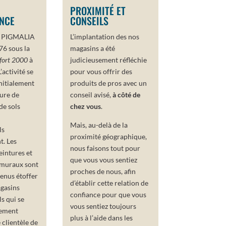
PROXIMITÉ ET
ENCE
CONSEILS
 » PIGMALIA
L’implantation des nos
76 sous la
magasins a été
fort 2000
à
judicieusement réfléchie
activité se
pour vous offrir des
nitialement
produits de pros avec un
ture de
conseil avisé,
à côté de
de sols
chez vous
.
Mais, au-delà de la
ls
proximité géographique,
t. Les
nous faisons tout pour
intures et
que vous vous sentiez
 muraux sont
proches de nous, afin
enus étoffer
d’établir cette relation de
agasins
confiance pour que vous
s qui se
vous sentiez toujours
lement
plus à l’aide dans les
 clientèle de