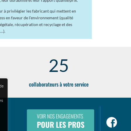
 leur durabilité et leur rapport qualité/prix.
 à privilégier les fabricant qui mettent en
ess en faveur de l’environnement (qualité
égétale, récupération et recyclage et des
…).
25
collaborateurs à votre service
 de
es
VOIR NOS ENGAGEMENTS
POUR LES PROS