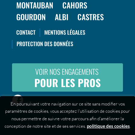
MONTAUBAN
CAHORS
GOURDON
ALBI
CASTRES
CONTACT
MENTIONS LÉGALES
PROTECTION DES DONNÉES
VOIR NOS ENGAGEMENTS
POUR LES PROS
En poursuivant votre navigation sur ce site sans modifier vos
paramètres de cookies, vous acceptez l'utilisation de cookies pour
nous permettre de suivre votre parcours afin d'améliorer la
conception de notre site et de ses services.
politique des cookies
.